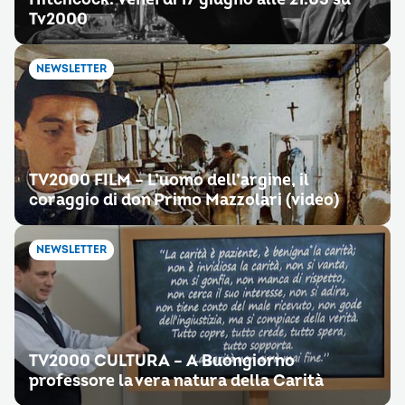
Tv2000
NEWSLETTER
TV2000 FILM – L’uomo dell’argine, il
coraggio di don Primo Mazzolari (video)
NEWSLETTER
TV2000 CULTURA – A Buongiorno
professore la vera natura della Carità