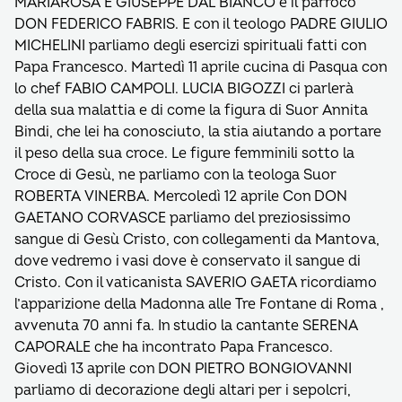
MARIAROSA E GIUSEPPE DAL BIANCO e il parroco
DON FEDERICO FABRIS. E con il teologo PADRE GIULIO
MICHELINI parliamo degli esercizi spirituali fatti con
Papa Francesco. Martedì 11 aprile cucina di Pasqua con
lo chef FABIO CAMPOLI. LUCIA BIGOZZI ci parlerà
della sua malattia e di come la figura di Suor Annita
Bindi, che lei ha conosciuto, la stia aiutando a portare
il peso della sua croce. Le figure femminili sotto la
Croce di Gesù, ne parliamo con la teologa Suor
ROBERTA VINERBA. Mercoledì 12 aprile Con DON
GAETANO CORVASCE parliamo del preziosissimo
sangue di Gesù Cristo, con collegamenti da Mantova,
dove vedremo i vasi dove è conservato il sangue di
Cristo. Con il vaticanista SAVERIO GAETA ricordiamo
l’apparizione della Madonna alle Tre Fontane di Roma ,
avvenuta 70 anni fa. In studio la cantante SERENA
CAPORALE che ha incontrato Papa Francesco.
Giovedì 13 aprile con DON PIETRO BONGIOVANNI
parliamo di decorazione degli altari per i sepolcri,