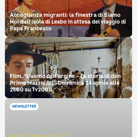
Accoglienza migranti: la finestra di Siamo
Noi dall’isola di Lesbo in attesa del viaggio di
Papa Francesco
Film, “L’uomo dell’argine – La storia di don
Primo Mazzolari”. Domenica 24 aprile alle
21.00 su Tv2000
NEWSLETTER
Lunedì 12 febbraio, ore 23.25