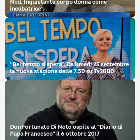
Ncd. Inquietante corpo donna come
incubatrice”.
“Bel tempo si spera”. Da lunedì 25 settembre
la nuova stagione dalle 7.30 su Tv2000
Don Fortunato Di Noto ospite al “Diario di
Papa Francesco” il 6 ottobre 2017