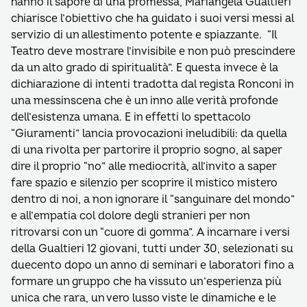
hanno il sapore di una promessa, Mariangela Gualtieri
chiarisce l’obiettivo che ha guidato i suoi versi messi al
servizio di un allestimento potente e spiazzante. “Il
Teatro deve mostrare l’invisibile e non può prescindere
da un alto grado di spiritualità”. E questa invece è la
dichiarazione di intenti tradotta dal regista Ronconi in
una messinscena che è un inno alle verità profonde
dell’esistenza umana. E in effetti lo spettacolo
“Giuramenti” lancia provocazioni ineludibili: da quella
di una rivolta per partorire il proprio sogno, al saper
dire il proprio “no” alle mediocrità, all’invito a saper
fare spazio e silenzio per scoprire il mistico mistero
dentro di noi, a non ignorare il “sanguinare del mondo”
e all’empatia col dolore degli stranieri per non
ritrovarsi con un “cuore di gomma”. A incarnare i versi
della Gualtieri 12 giovani, tutti under 30, selezionati su
duecento dopo un anno di seminari e laboratori fino a
formare un gruppo che ha vissuto un’esperienza più
unica che rara, un vero lusso viste le dinamiche e le