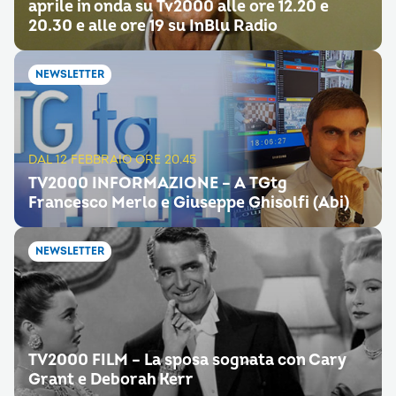
aprile in onda su Tv2000 alle ore 12.20 e
20.30 e alle ore 19 su InBlu Radio
NEWSLETTER
DAL 12 FEBBRAIO ORE 20.45
TV2000 INFORMAZIONE – A TGtg
Francesco Merlo e Giuseppe Ghisolfi (Abi)
NEWSLETTER
TV2000 FILM – La sposa sognata con Cary
Grant e Deborah Kerr