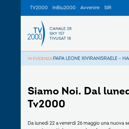
TV2000
InBlu2000
Avvenire
SIR
CANALE 28
SKY 157
TIVUSAT 18
PAPA LEONE XIV
IRAN
ISRAELE – H
IN EVIDENZA:
Siamo Noi. Dal lunedì
Tv2000
Da lunedì 22 a venerdì 26 maggio una nuova se