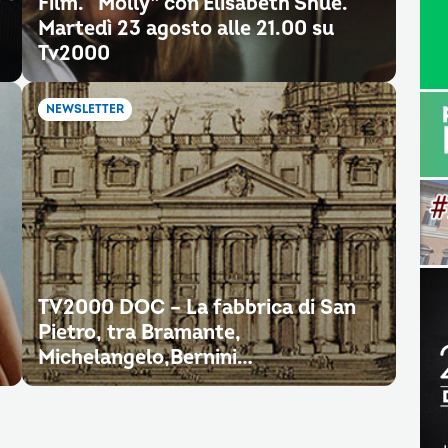
Film. “Molly” con Elisabeth Shue.
Martedì 23 agosto alle 21.00 su
Tv2000
NEWSLETTER
TV2000 DOC – La fabbrica di San
Pietro, tra Bramante,
Michelangelo,Bernini…