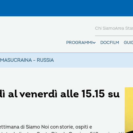
Chi Siamo
Area St
PROGRAMMI
DOCFILM
GUI
AMAS
UCRAINA – RUSSIA
 al venerdì alle 15.15 su
ttimana di Siamo Noi con storie, ospiti e