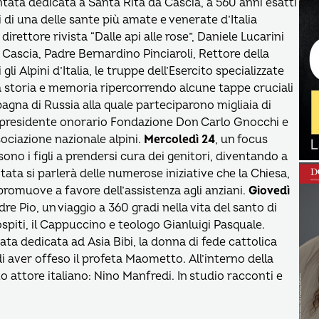
ata dedicata a Santa Rita da Cascia, a 560 anni esatti
oli di una delle sante più amate e venerate d’Italia
irettore rivista “Dalle api alle rose”, Daniele Lucarini
Cascia, Padre Bernardino Pinciaroli, Rettore della
 gli Alpini d’Italia, le truppe dell’Esercito specializzate
ra storia e memoria ripercorrendo alcune tappe cruciali
na di Russia alla quale parteciparono migliaia di
i, presidente onorario Fondazione Don Carlo Gnocchi e
ociazione nazionale alpini.
Mercoledì 24
, un focus
sono i figli a prendersi cura dei genitori, diventando a
ntata si parlerà delle numerose iniziative che la Chiesa,
promuove a favore dell’assistenza agli anziani.
Giovedì
adre Pio, un viaggio a 360 gradi nella vita del santo di
ospiti, il Cappuccino e teologo Gianluigi Pasquale.
ata dedicata ad Asia Bibi, la donna di fede cattolica
 aver offeso il profeta Maometto. All’interno della
o attore italiano: Nino Manfredi. In studio racconti e