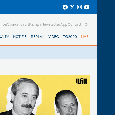
ampa
Comunicati Stampa
Newsletter
App
Contatti
DA TV
NOTIZIE
REPLAY
VIDEO
TG2000
LIVE