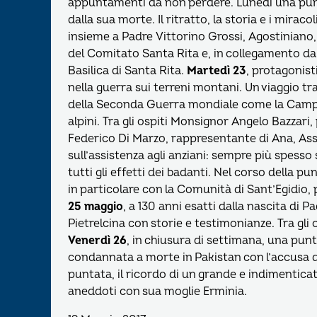
appuntamenti da non perdere. Lunedì una punt
dalla sua morte. Il ritratto, la storia e i mirac
insieme a Padre Vittorino Grossi, Agostiniano, d
del Comitato Santa Rita e, in collegamento da 
Basilica di Santa Rita.
Martedì 23
, protagonisti
nella guerra sui terreni montani. Un viaggio t
della Seconda Guerra mondiale come la Campag
alpini. Tra gli ospiti Monsignor Angelo Bazzar
Federico Di Marzo, rappresentante di Ana, Ass
sull’assistenza agli anziani: sempre più spesso 
tutti gli effetti dei badanti. Nel corso della pu
in particolare con la Comunità di Sant’Egidio, 
25 maggio
, a 130 anni esatti dalla nascita di P
Pietrelcina con storie e testimonianze. Tra gli 
Venerdì 26
, in chiusura di settimana, una punt
condannata a morte in Pakistan con l’accusa di
puntata, il ricordo di un grande e indimenticat
aneddoti con sua moglie Erminia.