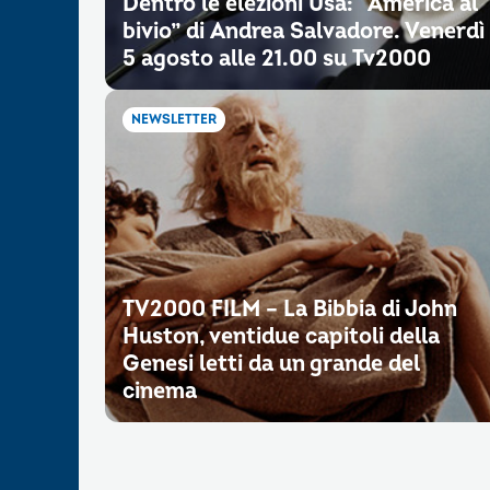
Dentro le elezioni Usa: “America al
bivio” di Andrea Salvadore. Venerdì
5 agosto alle 21.00 su Tv2000
NEWSLETTER
TV2000 FILM – La Bibbia di John
Huston, ventidue capitoli della
Genesi letti da un grande del
cinema