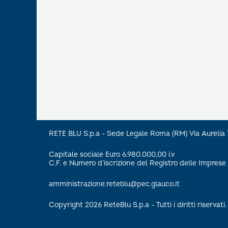
RETE BLU S.p.a - Sede Legale Roma (RM) Via Aureli
Capitale sociale Euro 6.980.000,00 i.v
C.F. e Numero d’iscrizione del Registro delle Impre
amministrazione.reteblu@pec.glauco.it
Copyright 2026 ReteBlu S.p.a - Tutti i diritti riservati.