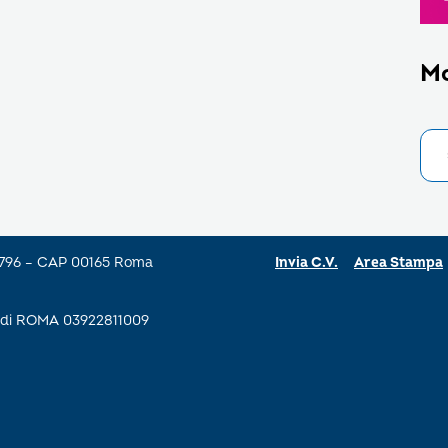
M
a 796 – CAP 00165 Roma
Invia C.V.
Area Stampa
se di ROMA 03922811009