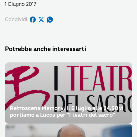
1 Giugno 2017
Condividi:
Potrebbe anche interessarti
Retroscena Memory. Il 5 luglio alle 24.50 vi
portiamo a Lucca per “I teatri del sacro”