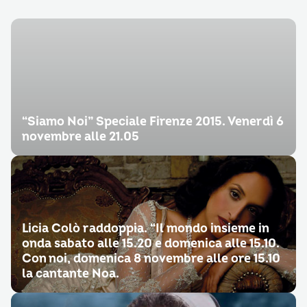
“Siamo Noi” Speciale Firenze 2015. Venerdì 6
novembre alle 21.05
Licia Colò raddoppia. “Il mondo insieme in
onda sabato alle 15.20 e domenica alle 15.10.
Con noi, domenica 8 novembre alle ore 15.10
la cantante Noa.