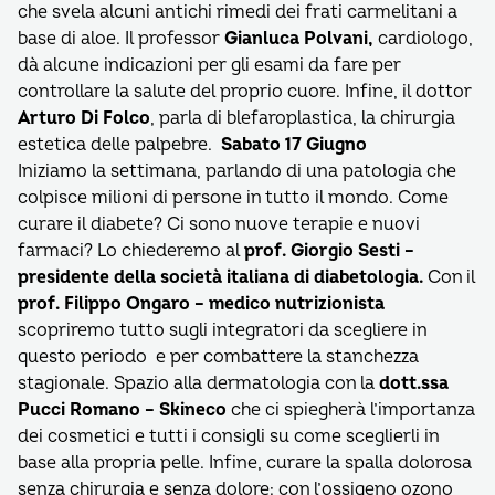
che svela alcuni antichi rimedi dei frati carmelitani a
base di aloe. Il professor
Gianluca Polvani,
cardiologo,
dà alcune indicazioni per gli esami da fare per
controllare la salute del proprio cuore. Infine, il dottor
Arturo Di Folco
, parla di blefaroplastica, la chirurgia
estetica delle palpebre.
Sabato 17 Giugno
Iniziamo la settimana, parlando di una patologia che
colpisce milioni di persone in tutto il mondo. Come
curare il diabete? Ci sono nuove terapie e nuovi
farmaci? Lo chiederemo al
prof. Giorgio Sesti –
presidente della società italiana di diabetologia.
Con il
prof. Filippo Ongaro – medico nutrizionista
scopriremo tutto sugli integratori da scegliere in
questo periodo e per combattere la stanchezza
stagionale. Spazio alla dermatologia con la
dott.ssa
Pucci Romano – Skineco
che ci spiegherà l’importanza
dei cosmetici e tutti i consigli su come sceglierli in
base alla propria pelle. Infine, curare la spalla dolorosa
senza chirurgia e senza dolore: con l’ossigeno ozono