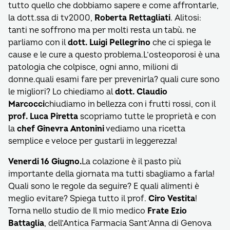
tutto quello che dobbiamo sapere e come affrontarle,
la dott.ssa di tv2000,
Roberta Rettagliati
. Alitosi:
tanti ne soffrono ma per molti resta un tabù. ne
parliamo con il
dott. Luigi Pellegrino
che ci spiega le
cause e le cure a questo problema.L’osteoporosi è una
patologia che colpisce, ogni anno, milioni di
donne.quali esami fare per prevenirla? quali cure sono
le migliori? Lo chiediamo al
dott. Claudio
Marcocci
chiudiamo in bellezza con i frutti rossi, con il
prof. Luca Piretta
scopriamo tutte le proprietà e con
la
chef Ginevra Antonini
vediamo una ricetta
semplice e veloce per gustarli in leggerezza!
Venerdi 16 Giugno.
La colazione è il pasto più
importante della giornata ma tutti sbagliamo a farla!
Quali sono le regole da seguire? E quali alimenti è
meglio evitare? Spiega tutto il prof.
Ciro Vestita
!
Torna nello studio de Il mio medico
Frate Ezio
Battaglia
, dell’Antica Farmacia Sant’Anna di Genova