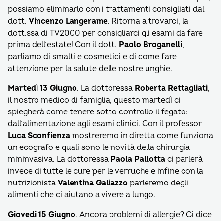
possiamo eliminarlo con i trattamenti consigliati dal
dott.
Vincenzo Langerame
. Ritorna a trovarci, la
dott.ssa di TV2000 per consigliarci gli esami da fare
prima dell’estate! Con il dott.
Paolo Broganelli
,
parliamo di smalti e cosmetici e di come fare
attenzione per la salute delle nostre unghie.
Martedì 13 Giugno
. La dottoressa
Roberta Rettagliati
,
il nostro medico di famiglia, questo martedì ci
spiegherà come tenere sotto controllo il fegato:
dall’alimentazione agli esami clinici. Con il professor
Luca Sconfienza
mostreremo in diretta come funziona
un ecografo e quali sono le novità della chirurgia
mininvasiva. La dottoressa
Paola Pallotta
ci parlerà
invece di tutte le cure per le verruche e infine con la
nutrizionista
Valentina Galiazzo
parleremo degli
alimenti che ci aiutano a vivere a lungo.
Giovedi 15 Giugno
. Ancora problemi di allergie? Ci dice