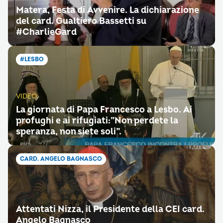
Matera, Festa di Avvenire. La dichiarazione
del card. Gualtiero Bassetti su
#CharlieGard
#LESBO
VIDEO
La giornata di Papa Francesco a Lesbo. Ai
profughi e ai rifugiati:”Non perdete la
speranza, non siete soli”.
CARD. ANGELO BAGNASCO
Attentati Nizza, il Presidente della CEI card.
Angelo Bagnasco