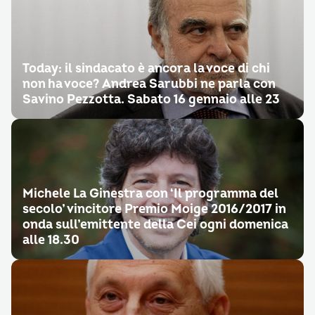
Today: il sindacato è ancora la voce di chi
non ha voce? Andrea Sarubbi ne parla con
Savino Pezzotta. Sabato 16 gennaio alle 23
Michele La Ginestra con ‘Il programma del
secolo’ vincitore Premio Moige 2016/2017 in
onda sull’emittente della Cei ogni domenica
alle 18.30