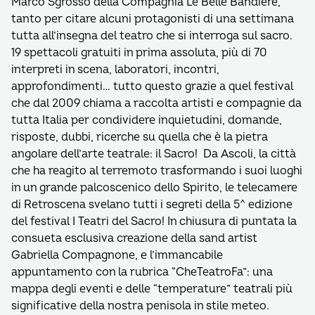
Marco Sgrosso della Compagnia Le Belle Bandiere,
tanto per citare alcuni protagonisti di una settimana
tutta all’insegna del teatro che si interroga sul sacro.
19 spettacoli gratuiti in prima assoluta, più di 70
interpreti in scena, laboratori, incontri,
approfondimenti… tutto questo grazie a quel festival
che dal 2009 chiama a raccolta artisti e compagnie da
tutta Italia per condividere inquietudini, domande,
risposte, dubbi, ricerche su quella che è la pietra
angolare dell’arte teatrale: il Sacro! Da Ascoli, la città
che ha reagito al terremoto trasformando i suoi luoghi
in un grande palcoscenico dello Spirito, le telecamere
di Retroscena svelano tutti i segreti della 5^ edizione
del festival I Teatri del Sacro! In chiusura di puntata la
consueta esclusiva creazione della sand artist
Gabriella Compagnone, e l’immancabile
appuntamento con la rubrica “CheTeatroFa”: una
mappa degli eventi e delle “temperature” teatrali più
significative della nostra penisola in stile meteo.