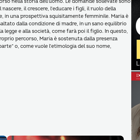
corso nella storia dell’uomo. Le domande sollevate sono
ascere, il crescere, l’educare i figli, il ruolo della
re, in una prospettiva squisitamente femminile. Maria è
saltato dalla condizione di madre, in un sano equilibrio
a legge e alla società, come farà poi il figlio. In questo,
proprio percorso, Maria è sostenuta dalla presenza
a parte” o, come vuole l’etimologia del suo nome,