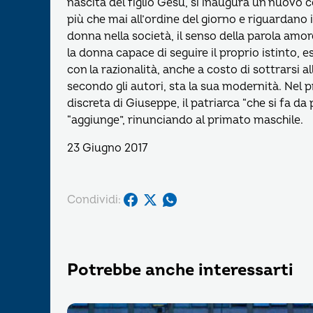
nascita del figlio Gesù, si inaugura un nuovo 
più che mai all’ordine del giorno e riguardano il n
donna nella società, il senso della parola amo
la donna capace di seguire il proprio istinto, e
con la razionalità, anche a costo di sottrarsi all
secondo gli autori, sta la sua modernità. Nel 
discreta di Giuseppe, il patriarca “che si fa d
“aggiunge”, rinunciando al primato maschile.
23 Giugno 2017
Condividi:
Potrebbe anche interessarti