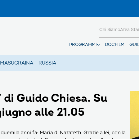
Chi Siamo
Area St
PROGRAMMI
DOCFILM
GUI
AMAS
UCRAINA – RUSSIA
” di Guido Chiesa. Su
iugno alle 21.05
 duemila anni fa: Maria di Nazareth. Grazie a lei, con la