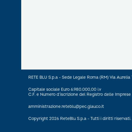
RETE BLU S.p.a - Sede Legale Roma (RM) Via Aureli
Capitale sociale Euro 6.980.000,00 i.v
C.F. e Numero d’iscrizione del Registro delle Impre
amministrazione.reteblu@pec.glauco.it
Copyright 2026 ReteBlu S.p.a - Tutti i diritti riservati.