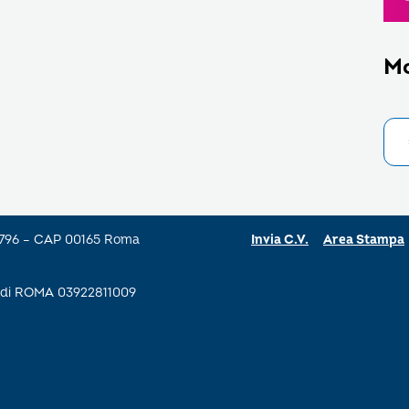
M
a 796 – CAP 00165 Roma
Invia C.V.
Area Stampa
se di ROMA 03922811009