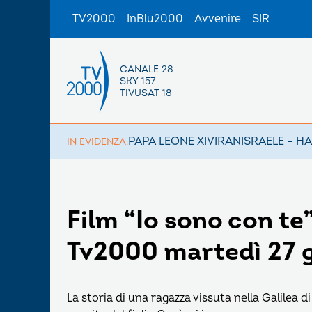
TV2000
InBlu2000
Avvenire
SIR
CANALE 28
SKY 157
TIVUSAT 18
PAPA LEONE XIV
IRAN
ISRAELE – H
IN EVIDENZA:
Film “Io sono con te
Tv2000 martedì 27 g
La storia di una ragazza vissuta nella Galilea di