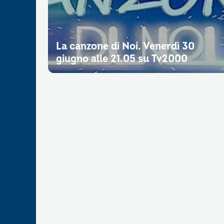
La canzone di Noi. Venerdì 30
giugno alle 21.05 su Tv2000