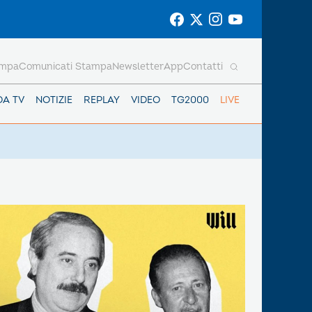
ampa
Comunicati Stampa
Newsletter
App
Contatti
DA TV
NOTIZIE
REPLAY
VIDEO
TG2000
LIVE