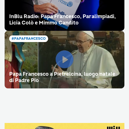
InBlu Radio: Papa Francesco, Paralimpiadi,
Licia Colò e Mimmo Candito
#PAPAFRANCESCO
Papa Francesco a Pietrelcina, luogo natale
di Padre Pio