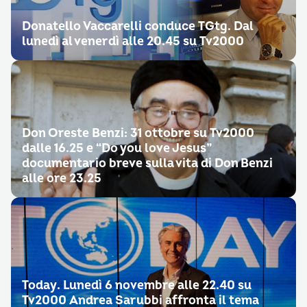
Donatello Vaccarelli conduce TGtg. Dal
lunedì al venerdì alle 20.45 su Tv2000
Don Oreste Benzi: 31 ottobre su Tv2000
dalle 16.25 e “Do you love Jesus”
documentario breve sulla vita di Don Benzi
alle ore 23.25
Today. Lunedì 6 novembre alle 22.40 su
Tv2000 Andrea Sarubbi affronta il tema