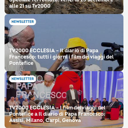
alle 21 su Tv2000
NEWSLETTER
TV2000 ECCLESIA – Il diario di Papa
Francesco: tutti i giorni i film dei viaggi del
Pontefice
NEWSLETTER
TV2000 ECCLESIA – I film dei viaggi del
Pontefice a Il diario di Papa Francesco:
Assisi, Milano, Carpi, Genova