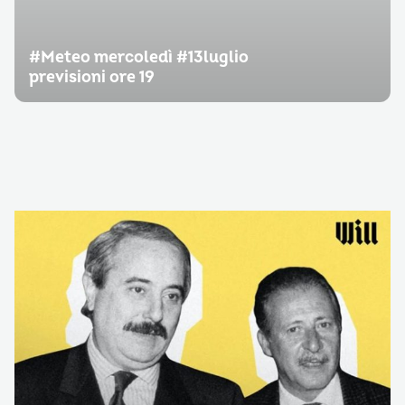
#Meteo mercoledì #13luglio
previsioni ore 19