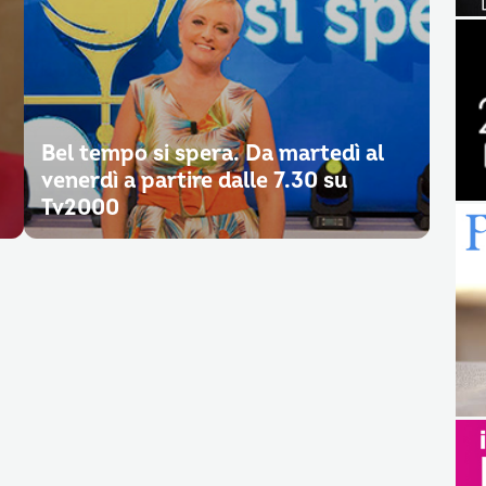
Bel tempo si spera. Da martedì al
venerdì a partire dalle 7.30 su
Tv2000