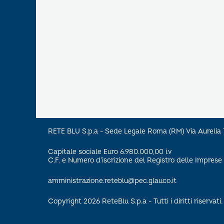
RETE BLU S.p.a - Sede Legale Roma (RM) Via Aureli
Capitale sociale Euro 6.980.000,00 i.v
C.F. e Numero d’iscrizione del Registro delle Impre
amministrazione.reteblu@pec.glauco.it
Copyright 2026 ReteBlu S.p.a - Tutti i diritti riservati.