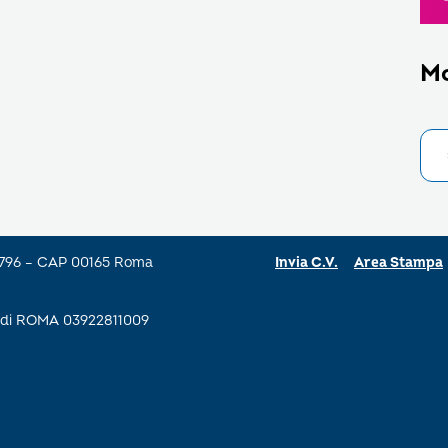
M
a 796 – CAP 00165 Roma
Invia C.V.
Area Stampa
se di ROMA 03922811009