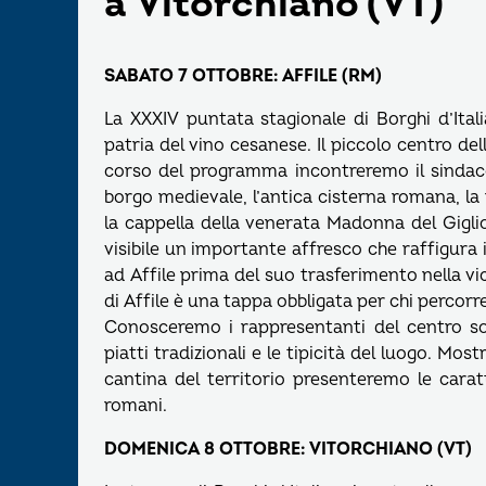
a Vitorchiano (VT)
SABATO 7 OTTOBRE: AFFILE (RM)
La XXXIV puntata stagionale di Borghi d’Ital
patria del vino cesanese. Il piccolo centro dell
corso del programma incontreremo il sindaco, i
borgo medievale, l’antica cisterna romana, la 
la cappella della venerata Madonna del Giglio
visibile un importante affresco che raffigur
ad Affile prima del suo trasferimento nella v
di Affile è una tappa obbligata per chi percorr
Conosceremo i rappresentanti del centro so
piatti tradizionali e le tipicità del luogo. Mo
cantina del territorio presenteremo le carat
romani.
DOMENICA 8 OTTOBRE: VITORCHIANO (VT)