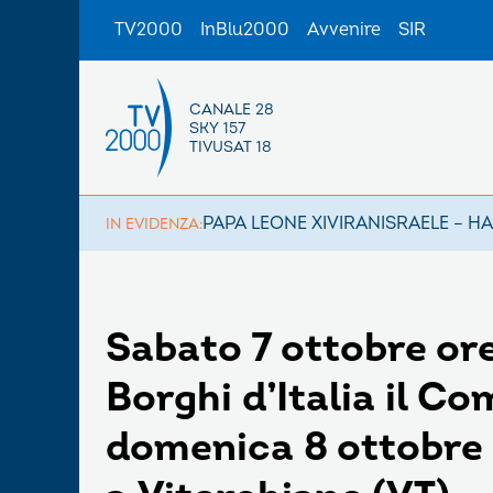
TV2000
InBlu2000
Avvenire
SIR
CANALE 28
SKY 157
TIVUSAT 18
PAPA LEONE XIV
IRAN
ISRAELE – H
IN EVIDENZA:
Sabato 7 ottobre ore
Borghi d’Italia il Co
domenica 8 ottobre 