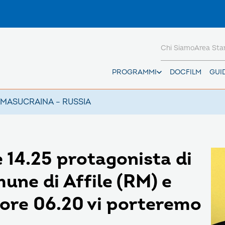
Chi Siamo
Area St
PROGRAMMI
DOCFILM
GUI
AMAS
UCRAINA – RUSSIA
 14.25 protagonista di
mune di Affile (RM) e
ore 06.20 vi porteremo