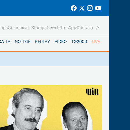
ampa
Comunicati Stampa
Newsletter
App
Contatti
DA TV
NOTIZIE
REPLAY
VIDEO
TG2000
LIVE