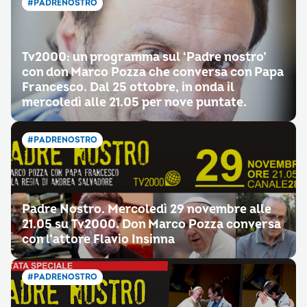
#PADRENOSTRO
Tv2000: un programma sul ‘Padre nostro’
con don Marco Pozza che conversa con Papa
Francesco. Dal 25 ottobre, in onda il
mercoledì alle 21.05 per nove puntate.
#PADRENOSTRO
Padre Nostro. Mercoledì 29 novembre alle
21.05 su Tv2000. Don Marco Pozza conversa
con l’attore Flavio Insinna
#PADRENOSTRO