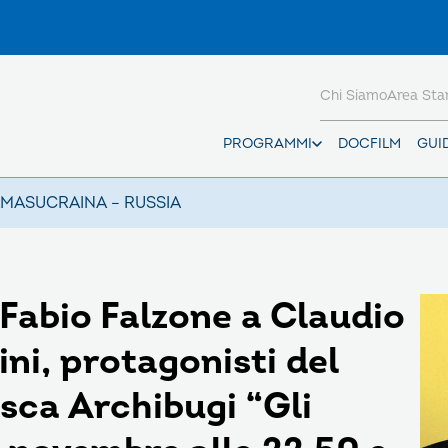
Chi Siamo
Area St
PROGRAMMI
DOCFILM
GUI
AMAS
UCRAINA – RUSSIA
 Fabio Falzone a Claudio
ni, protagonisti del
sca Archibugi “Gli