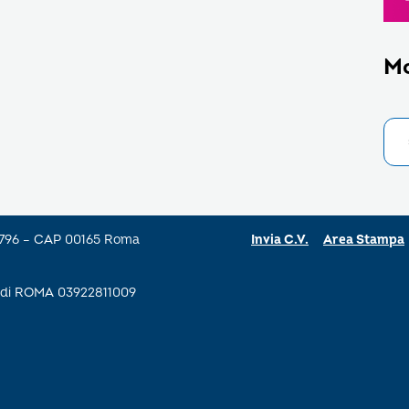
M
a 796 – CAP 00165 Roma
Invia C.V.
Area Stampa
se di ROMA 03922811009