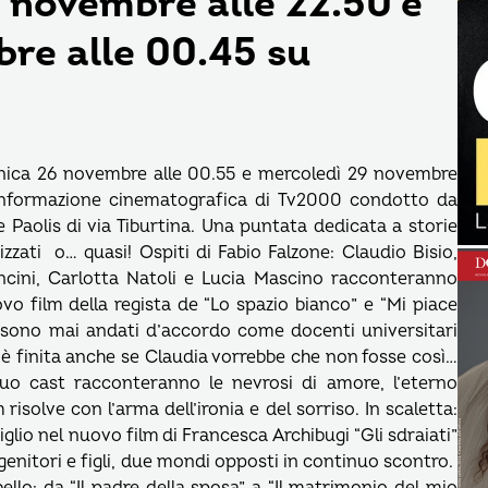
4 novembre alle 22.50 e
re alle 00.45 su
nica 26 novembre alle 00.55 e mercoledì 29 novembre
i informazione cinematografica di Tv2000 condotto da
 Paolis di via Tiburtina. Una puntata dedicata a storie
zati o… quasi! Ospiti di Fabio Falzone: Claudio Bisio,
cini, Carlotta Natoli e Lucia Mascino racconteranno
o film della regista de “Lo spazio bianco” e “Mi piace
on sono mai andati d’accordo come docenti universitari
è finita anche se Claudia vorrebbe che non fosse così…
 suo cast racconteranno le nevrosi di amore, l’eterno
risolve con l’arma dell’ironia e del sorriso. In scaletta:
glio nel nuovo film di Francesca Archibugi “Gli sdraiati”
genitori e figli, due mondi opposti in continuo scontro.