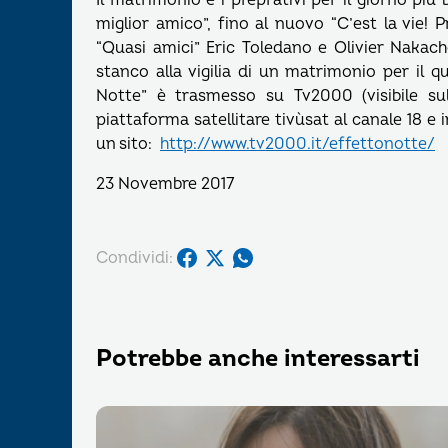
Il matrimonio e i preprativi per il giorno più 
miglior amico”, fino al nuovo “C’est la vie! P
“Quasi amici” Eric Toledano e Olivier Naka
stanco alla vigilia di un matrimonio per il
Notte” è trasmesso su Tv2000 (visibile sul
piattaforma satellitare tivùsat al canale 18 e
un sito:
http://www.tv2000.it/effettonotte/
23 Novembre 2017
Condividi:
Potrebbe anche interessarti