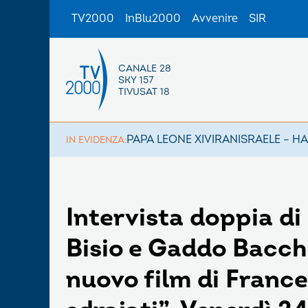
TV2000
InBlu2000
Avvenire
SIR
CANALE 28
SKY 157
TIVUSAT 18
PAPA LEONE XIV
IRAN
ISRAELE – H
IN EVIDENZA:
Intervista doppia di
Bisio e Gaddo Bacchi
nuovo film di France