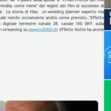
bello: da “Il padre della sposa” a “Il matrimonio del mio
rendila come viene” dei registi del film di successo di
che. La storia di Max, un wedding planner esperto ma
 quale niente ovviamente andrà come previsto…“Effetto
 digitale terrestre canale 28, canale 140 SKY, sulla
 in streaming su
www.tv2000.it
). Effetto Notte ha anche