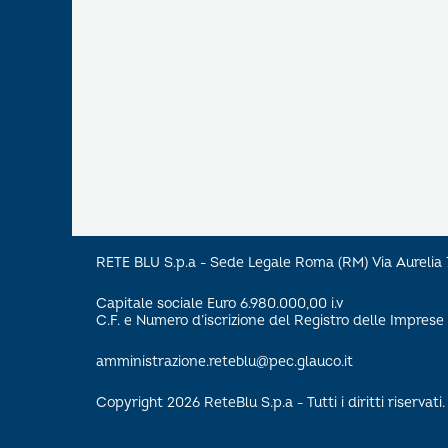
RETE BLU S.p.a - Sede Legale Roma (RM) Via Aureli
Capitale sociale Euro 6.980.000,00 i.v
C.F. e Numero d’iscrizione del Registro delle Impre
amministrazione.reteblu@pec.glauco.it
Copyright 2026 ReteBlu S.p.a - Tutti i diritti riservati.