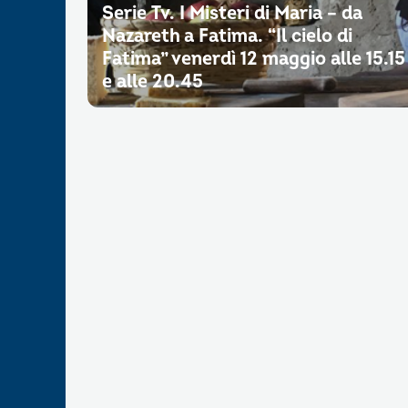
Serie Tv. I Misteri di Maria – da
Nazareth a Fatima. “Il cielo di
Fatima” venerdì 12 maggio alle 15.15
e alle 20.45