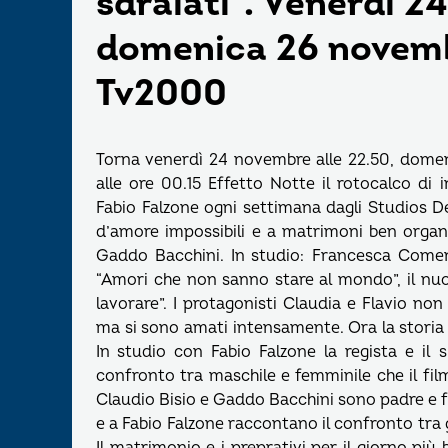
sdraiati”. Venerdì 2
domenica 26 novemb
Tv2000
Torna venerdì 24 novembre alle 22.50, dome
alle ore 00.15 Effetto Notte il rotocalco d
Fabio Falzone ogni settimana dagli Studios De
d’amore impossibili e a matrimoni ben organiz
Gaddo Bacchini. In studio: Francesca Comen
“Amori che non sanno stare al mondo”, il nuov
lavorare”. I protagonisti Claudia e Flavio n
ma si sono amati intensamente. Ora la storia 
In studio con Fabio Falzone la regista e il
confronto tra maschile e femminile che il film 
Claudio Bisio e Gaddo Bacchini sono padre e fi
e a Fabio Falzone raccontano il confronto tra 