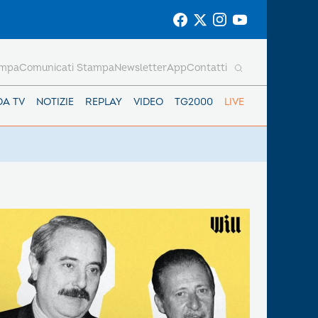
ampa
Comunicati Stampa
Newsletter
App
Contatti
DA TV
NOTIZIE
REPLAY
VIDEO
TG2000
LIVE