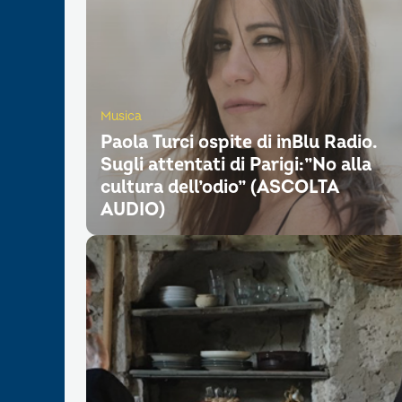
Musica
Paola Turci ospite di inBlu Radio.
Sugli attentati di Parigi:”No alla
cultura dell’odio” (ASCOLTA
AUDIO)