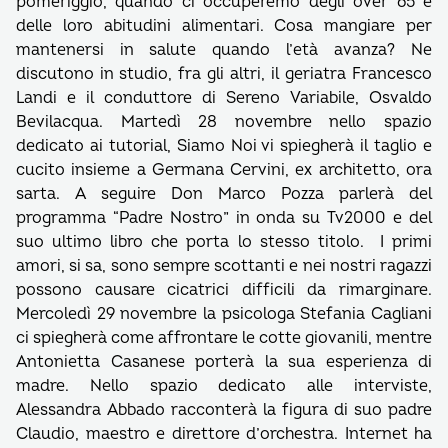
pomeriggio, quando ci occuperemo degli over 65 e
delle loro abitudini alimentari. Cosa mangiare per
mantenersi in salute quando l’età avanza? Ne
discutono in studio, fra gli altri, il geriatra Francesco
Landi e il conduttore di Sereno Variabile, Osvaldo
Bevilacqua. Martedì 28 novembre nello spazio
dedicato ai tutorial, Siamo Noi vi spiegherà il taglio e
cucito insieme a Germana Cervini, ex architetto, ora
sarta. A seguire Don Marco Pozza parlerà del
programma “Padre Nostro” in onda su Tv2000 e del
suo ultimo libro che porta lo stesso titolo. I primi
amori, si sa, sono sempre scottanti e nei nostri ragazzi
possono causare cicatrici difficili da rimarginare.
Mercoledì 29 novembre la psicologa Stefania Cagliani
ci spiegherà come affrontare le cotte giovanili, mentre
Antonietta Casanese porterà la sua esperienza di
madre. Nello spazio dedicato alle interviste,
Alessandra Abbado racconterà la figura di suo padre
Claudio, maestro e direttore d’orchestra. Internet ha