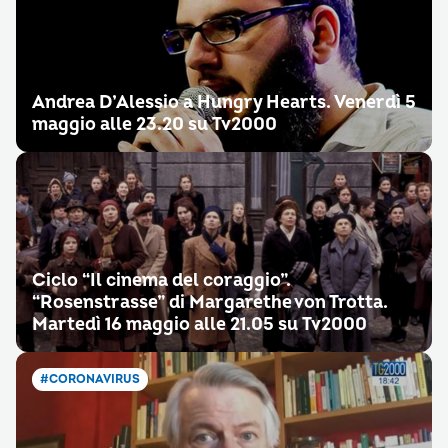
Andrea D’Alessio a Hungry Hearts. Venerdì 5
maggio alle 23.20 su Tv2000
Ciclo “Il cinema del coraggio”.
“Rosenstrasse” di Margarethe von Trotta.
Martedì 16 maggio alle 21.05 su Tv2000
#CORONAVIRUS