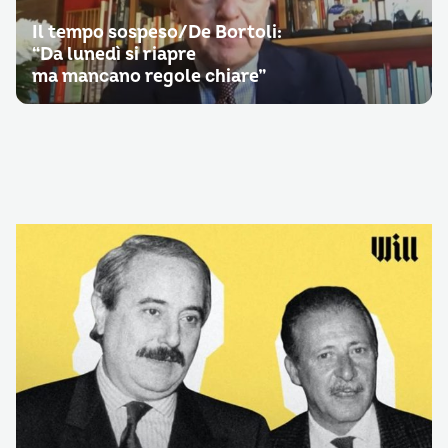
Il tempo sospeso/De Bortoli:
“Da lunedì si riapre
ma mancano regole chiare”