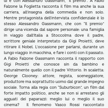
di e con Alessandro Gassmann, “Il premio”. A Fabio
Falzone la Foglietta racconta il film ma anche la sua
carriera, all’insegna della commedia e non solo.
Mentre protagonista dell’intervista confidenziale è lo
stesso Alessandro Gassmann, che con “Il premio”
dirige una vicenda dal sapore personale: una famiglia
in viaggio dall’Italia a Stoccolma dove il padre,
scrittore geniale interpretato da Gigi Proietti, deve
ritirare il Nobel. L’occasione per parlarsi, durante un
lungo viaggio in macchina, e fare i conti con il passato.
A Fabio Falzone Gassmann racconta il rapporto con
Gigi Proietti che conosce sin da bambino e
naturalmente quello con il padre Vittorio. In scaletta:
George Clooney: attore, regista, sceneggiatore,
produttore ma soprattutto uomo dal grande impegno
sociale. Torna alla regia con “Suburbicon”, un film dal
forte impatto politico, anche se non si arrestano gli
agguati dei paparazzi: meglio lui o meglio il suo
cinema? Il fenomeno Vasco Rossi raccontato