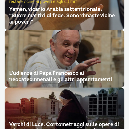
restare vicine ai poveri e agli ultimi'”
Yemen, vicario Arabia settentrionale:
“Suore martiri di fede. Sono rimaste vicine
ai poveri”
L’udienza di Papa Francesco ai
neocatecumenali e gli altri appuntamenti
Varchi di Luce. Cortometraggi sulle opere di