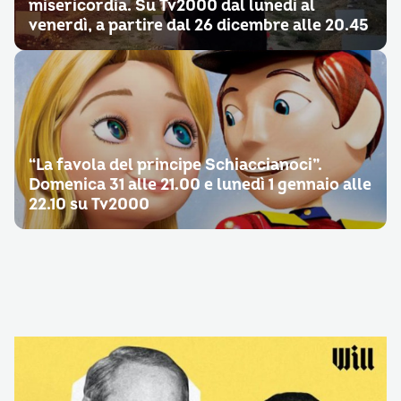
misericordia. Su Tv2000 dal lunedì al
venerdì, a partire dal 26 dicembre alle 20.45
“La favola del principe Schiaccianoci”.
Domenica 31 alle 21.00 e lunedì 1 gennaio alle
22.10 su Tv2000