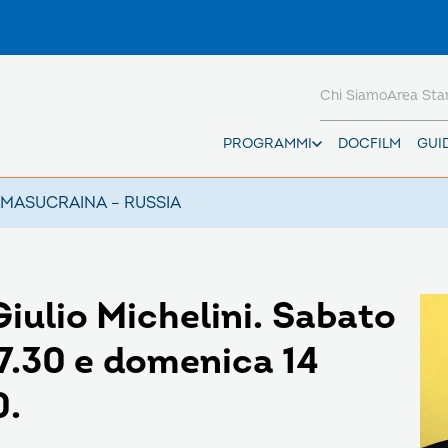
Chi Siamo
Area St
PROGRAMMI
DOCFILM
GUI
AMAS
UCRAINA – RUSSIA
iulio Michelini. Sabato
17.30 e domenica 14
0.