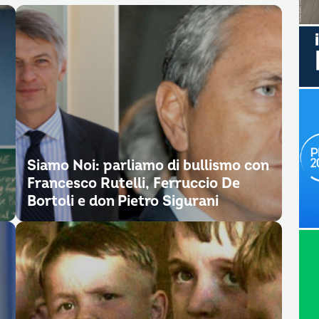
Siamo Noi: parliamo di bullismo con
Francesco Rutelli, Ferruccio De
Bortoli e don Pietro Sigurani