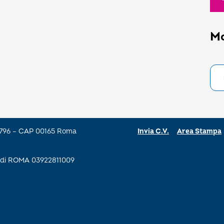
M
a 796 – CAP 00165 Roma
Invia C.V.
Area Stampa
se di ROMA 03922811009