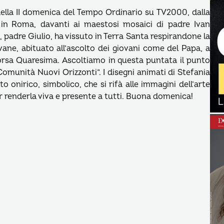
 della II domenica del Tempo Ordinario su TV2000, dalla
i in Roma, davanti ai maestosi mosaici di padre Ivan
i, padre Giulio, ha vissuto in Terra Santa respirandone la
vane, abituato all’ascolto dei giovani come del Papa, a
 scorsa Quaresima. Ascoltiamo in questa puntata il punto
“Comunità Nuovi Orizzonti”. I disegni animati di Stefania
to onirico, simbolico, che si rifà alle immagini dell’arte
r renderla viva e presente a tutti. Buona domenica!