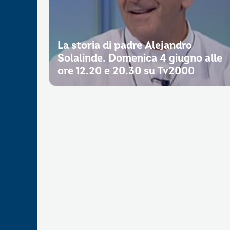
La storia di padre Alejandro
Solalinde. Domenica 4 giugno alle
ore 12.20 e 20.30 su Tv2000