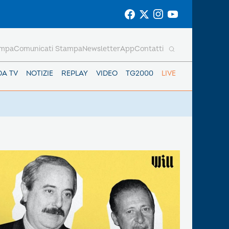
ampa
Comunicati Stampa
Newsletter
App
Contatti
DA TV
NOTIZIE
REPLAY
VIDEO
TG2000
LIVE