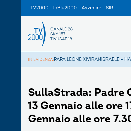
TV2000
InBlu2000
Avvenire
SIR
CANALE 28
SKY 157
TIVUSAT 18
PAPA LEONE XIV
IRAN
ISRAELE – H
IN EVIDENZA:
SullaStrada: Padre G
13 Gennaio alle ore 
Gennaio alle ore 7.3