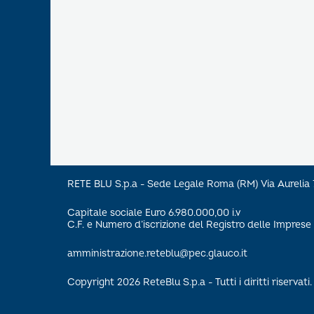
RETE BLU S.p.a - Sede Legale Roma (RM) Via Aureli
Capitale sociale Euro 6.980.000,00 i.v
C.F. e Numero d’iscrizione del Registro delle Impre
amministrazione.reteblu@pec.glauco.it
Copyright 2026 ReteBlu S.p.a - Tutti i diritti riservati.