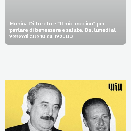
Monica Di Loreto e “Il mio medico” per
parlare di benessere e salute. Dal lunedì al
venerdì alle 10 su Tv2000