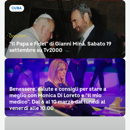
CUBA
Docufilm
“Il Papa e Fidel” di Gianni Minà. Sabato 19
settembre su Tv2000
Benessere, salute e consigli per stare a
meglio con Monica Di Loreto e “Il mio
medico”. Dal 6 al 10 marzo dal lunedì al
venerdì alle 10.00