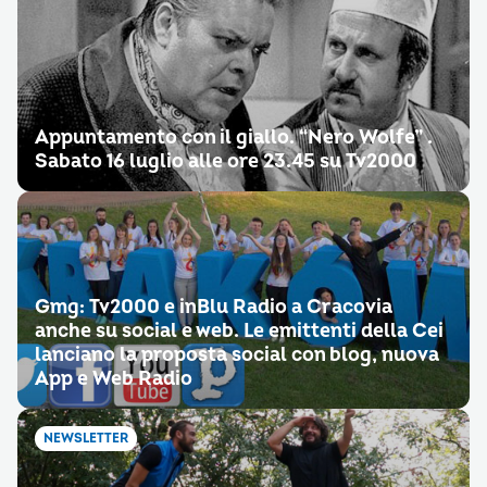
Appuntamento con il giallo. “Nero Wolfe” .
Sabato 16 luglio alle ore 23.45 su Tv2000
Gmg: Tv2000 e inBlu Radio a Cracovia
anche su social e web. Le emittenti della Cei
lanciano la proposta social con blog, nuova
App e Web Radio
NEWSLETTER