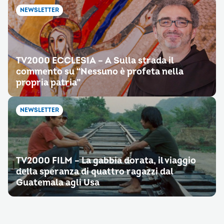
NEWSLETTER
TV2000 ECCLESIA – A Sulla strada il
commento su “Nessuno è profeta nella
propria patria”
NEWSLETTER
TV2000 FILM – La gabbia dorata, il viaggio
della speranza di quattro ragazzi dal
Guatemala agli Usa