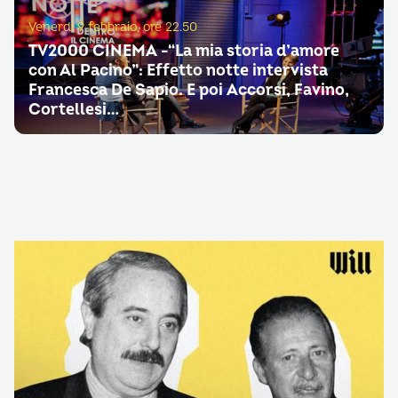
Venerdì 9 febbraio, ore 22.50
TV2000 CINEMA -“La mia storia d’amore
con Al Pacino”: Effetto notte intervista
Francesca De Sapio. E poi Accorsi, Favino,
Cortellesi…