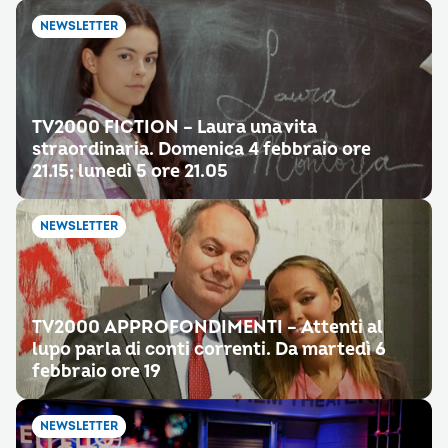
NEWSLETTER
TV2000 FICTION – Laura una vita
straordinaria. Domenica 4 febbraio ore
21.15; lunedì 5 ore 21.05
NEWSLETTER
TV2000 APPROFONDIMENTI – Attenti al
lupo parla di conti correnti. Da martedì 6
febbraio ore 19
NEWSLETTER