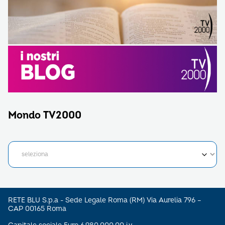
Mondo TV2000
RETE BLU S.p.a - Sede Legale Roma (RM) Via Aurelia 796 –
CAP 00165 Roma