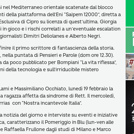
ni nel Mediterraneo orientale scatenate dal blocco
ti della piattaforma dell’Eni “Saipem 12000”, diretta a
sclusiva di Cipro su licenza di quest’ultima. Giorgia
i in gioco e i rischi correlati a un’eventuale escalation
giornalisti Dimitri Deliolanes e Alberto Negri.
inire il primo scrittore di fantascienza della storia.
, nella puntata di Pensieri e Parole (dom ore 12.30).
ha da poco pubblicato per Bompiani “La vita riflessa”,
 della tecnologia e sull’irriducibile mistero
Lami e Massimiliano Occhiato, lunedì 19 febbraio la
ragazza affetta da sindrome di Rett. Il mercoledì,
orrias con “Nostra incantevole Italia”.
 notizia del giorno e interviste su eventi e iniziative
ca, caratterizzano il Pomeriggio in Blu (lun-ven alle
) e Raffaella Frullone dagli studi di Milano e Marco