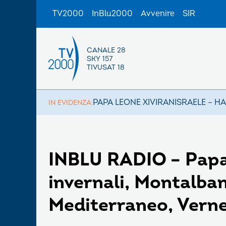
TV2000
InBlu2000
Avvenire
SIR
CANALE 28
SKY 157
TIVUSAT 18
PAPA LEONE XIV
IRAN
ISRAELE – H
IN EVIDENZA:
INBLU RADIO – Papa
invernali, Montalban
Mediterraneo, Vern