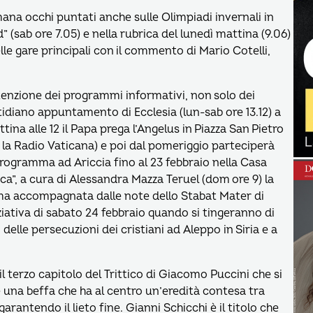
ana occhi puntati anche sulle Olimpiadi invernali in
(sab ore 7.05) e nella rubrica del lunedì mattina (9.06)
elle gare principali con il commento di Mario Cotelli,
ttenzione dei programmi informativi, non solo dei
idiano appuntamento di Ecclesia (lun-sab ore 13.12) a
a alle 12 il Papa prega l’Angelus in Piazza San Pietro
n la Radio Vaticana) e poi dal pomeriggio parteciperà
 programma ad Ariccia fino al 23 febbraio nella Casa
ica”, a cura di Alessandra Mazza Teruel (dom ore 9) la
ima accompagnata dalle note dello Stabat Mater di
ziativa di sabato 24 febbraio quando si tingeranno di
delle persecuzioni dei cristiani ad Aleppo in Siria e a
l terzo capitolo del Trittico di Giacomo Puccini che si
 una beffa che ha al centro un’eredità contesa tra
rantendo il lieto fine. Gianni Schicchi è il titolo che