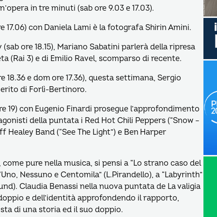
n’opera in tre minuti (sab ore 9.03 e 17.03).
re 17.06) con Daniela Lami è la fotografa Shirin Amini.
ab ore 18.15), Mariano Sabatini parlerà della ripresa
ta (Rai 3) e di Emilio Ravel, scomparso di recente.
 ore 18.36 e dom ore 17.36), questa settimana, Sergio
rito di Forlì-Bertinoro.
ore 19) con Eugenio Finardi prosegue l’approfondimento
otagonisti della puntata i Red Hot Chili Peppers (“Snow –
ff Healey Band (“See The Light”) e Ben Harper
, come pure nella musica, si pensi a “Lo strano caso del
 “Uno, Nessuno e Centomila” (L.Pirandello), a “Labyrinth”
round). Claudia Benassi nella nuova puntata de La valigia
l doppio e dell’identità approfondendo il rapporto,
ista di una storia ed il suo doppio.