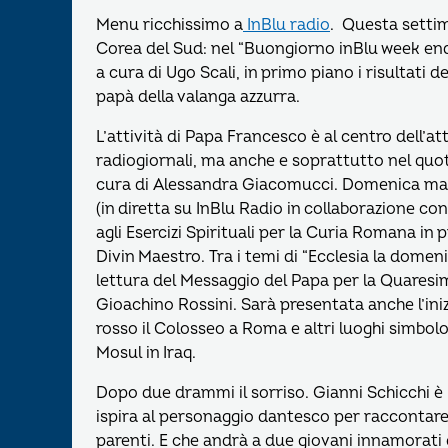
Menu ricchissimo a
InBlu radio
. Questa settim
Corea del Sud: nel “Buongiorno inBlu week end” 
a cura di Ugo Scali, in primo piano i risultati d
papà della valanga azzurra.
L’attività di Papa Francesco è al centro dell’a
radiogiornali, ma anche e soprattutto nel quot
cura di Alessandra Giacomucci. Domenica mattin
(in diretta su InBlu Radio in collaborazione co
agli Esercizi Spirituali per la Curia Romana in
Divin Maestro. Tra i temi di “Ecclesia la domen
lettura del Messaggio del Papa per la Quares
Gioachino Rossini. Sarà presentata anche l’ini
rosso il Colosseo a Roma e altri luoghi simbolo 
Mosul in Iraq.
Dopo due drammi il sorriso. Gianni Schicchi è i
ispira al personaggio dantesco per raccontare
parenti. E che andrà a due giovani innamorati ga