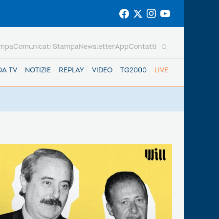
ampa
Comunicati Stampa
Newsletter
App
Contatti
DA TV
NOTIZIE
REPLAY
VIDEO
TG2000
LIVE