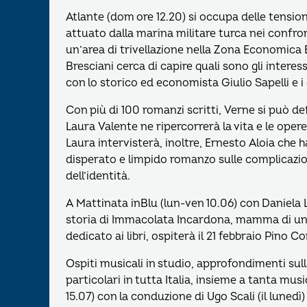
Atlante (dom ore 12.20) si occupa delle tensio
attuato dalla marina militare turca nei confron
un’area di trivellazione nella Zona Economica E
Bresciani cerca di capire quali sono gli interess
con lo storico ed economista Giulio Sapelli e i 
Con più di 100 romanzi scritti, Verne si può def
Laura Valente ne ripercorrerà la vita e le opere
Laura intervisterà, inoltre, Ernesto Aloia che 
disperato e limpido romanzo sulle complicazioni
dell’identità.
A Mattinata inBlu (lun-ven 10.06) con Daniela 
storia di Immacolata Incardona, mamma di una 
dedicato ai libri, ospiterà il 21 febbraio Pino C
Ospiti musicali in studio, approfondimenti sulla
particolari in tutta Italia, insieme a tanta musi
15.07) con la conduzione di Ugo Scali (il lunedì