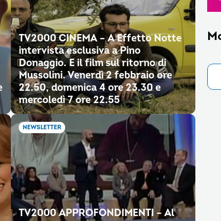
M
TV2000 CINEMA – A Effetto Notte
intervista esclusiva a Pino
Donaggio. E il film sul ritorno di
Mussolini. Venerdì 2 febbraio ore
e
22.50, domenica 4 ore 23.30 e
mercoledì 7 ore 22.55
NEWSLETTER
TV2000 APPROFONDIMENTI – Al