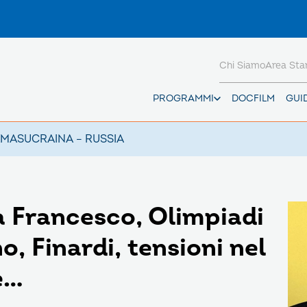
Chi Siamo
Area St
PROGRAMMI
DOCFILM
GUI
AMAS
UCRAINA – RUSSIA
 Francesco, Olimpiadi
o, Finardi, tensioni nel
e…