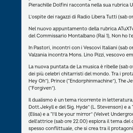
Pierachille Dolfini racconta nella sua rubrica U
L’ospite dei ragazzi di Radio Libera Tutti (sab o
Nel nuovo appuntamento della rubrica ATuXTv (s
del Commissario Montalbano (Rai 1), Non ho l’e
In Pastori, incontri con i Vescovi Italiani (sab
Valzania incontra Mons. Lino Pizzi, vescovo eme
La nuova puntata de La musica è ribelle (sab 
dei più celebri chitarristi del mondo. Tra i pr
Hey Oh”), Prince (“Endorphinmachine”), The Je
(“Forgiven”).
Il dualismo è un tema ricorrente in letteratura
Dott.Jekyll e del Sig. Hyde” (L. Stevenson) e a
(Elisa) e a “I’ll be your mirror” (Velvet Underg
dell’attrice (sab ore 22.00) esplora il tema de
spesso conflittuale, che si crea tra il protagon