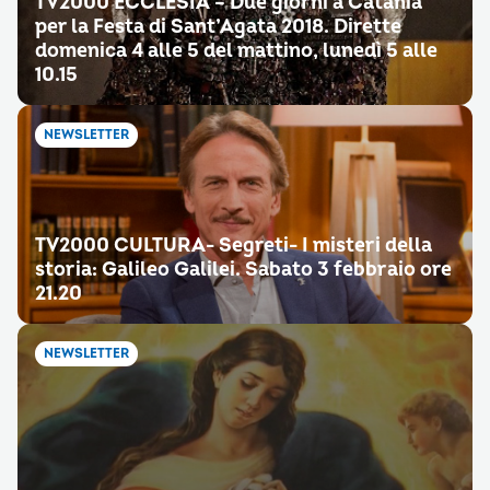
TV2000 ECCLESIA – Due giorni a Catania
per la Festa di Sant’Agata 2018. Dirette
domenica 4 alle 5 del mattino, lunedì 5 alle
10.15
NEWSLETTER
TV2000 CULTURA- Segreti- I misteri della
storia: Galileo Galilei. Sabato 3 febbraio ore
21.20
NEWSLETTER