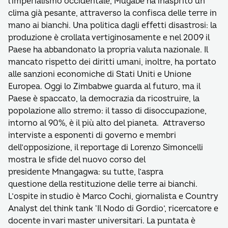
l’imperialismo occidentale, Mugabe ha inasprito un
clima già pesante, attraverso la confisca delle terre in
mano ai bianchi. Una politica dagli effetti disastrosi: la
produzione è crollata vertiginosamente e nel 2009 il
Paese ha abbandonato la propria valuta nazionale. Il
mancato rispetto dei diritti umani, inoltre, ha portato
alle sanzioni economiche di Stati Uniti e Unione
Europea. Oggi lo Zimbabwe guarda al futuro, ma il
Paese è spaccato, la democrazia da ricostruire, la
popolazione allo stremo: il tasso di disoccupazione,
intorno al 90%, è il più alto del pianeta. Attraverso
interviste a esponenti di governo e membri
dell’opposizione, il reportage di Lorenzo Simoncelli
mostra le sfide del nuovo corso del
presidente Mnangagwa: su tutte, l’aspra
questione della restituzione delle terre ai bianchi.
L’ospite in studio è Marco Cochi, giornalista e Country
Analyst del think tank ‘Il Nodo di Gordio’, ricercatore e
docente in vari master universitari. La puntata è