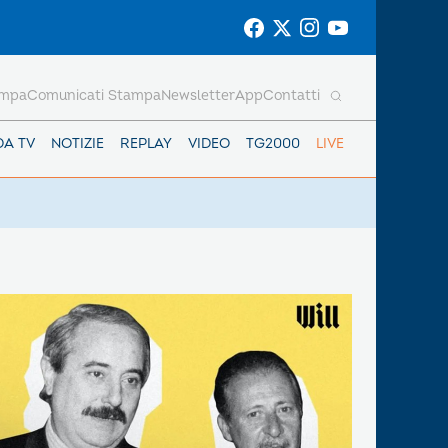
ampa
Comunicati Stampa
Newsletter
App
Contatti
DA TV
NOTIZIE
REPLAY
VIDEO
TG2000
LIVE