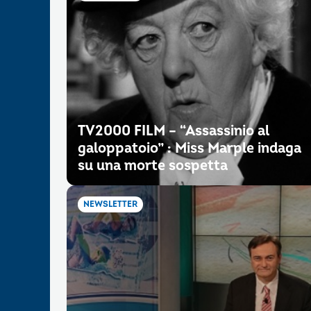
TV2000 FILM – “Assassinio al
galoppatoio” : Miss Marple indaga
su una morte sospetta
NEWSLETTER