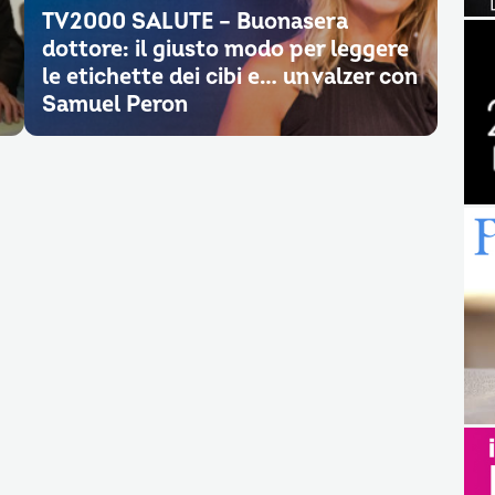
TV2000 SALUTE – Buonasera
dottore: il giusto modo per leggere
le etichette dei cibi e… un valzer con
Samuel Peron