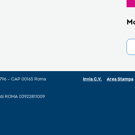
M
a 796 – CAP 00165 Roma
Invia C.V.
Area Stampa
se di ROMA 03922811009