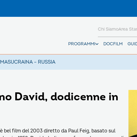
Chi Siamo
Area St
PROGRAMMI
DOCFILM
GUI
AMAS
UCRAINA – RUSSIA
no David, dodicenne in
è bel film del 2003 diretto da Paul Feig, basato sul