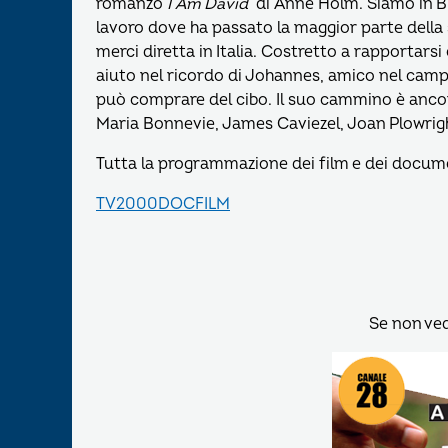
romanzo
I Am David
di Anne Holm. Siamo in Bu
lavoro dove ha passato la maggior parte della s
merci diretta in Italia. Costretto a rapportars
aiuto nel ricordo di Johannes, amico nel camp
può comprare del cibo. Il suo cammino è ancora 
Maria Bonnevie, James Caviezel, Joan Plowrig
Tutta la programmazione dei film e dei docume
TV2000DOCFILM
Se non ve