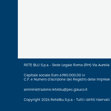
RETE BLU S.p.a - Sede Legale Roma (RM) Via Aureli
Capitale sociale Euro 6.980.000,00 i.v
C.F. e Numero d’iscrizione del Registro delle Impre
amministrazione.reteblu@pec.glauco.it
Copyright 2026 ReteBlu S.p.a - Tutti i diritti riservati.