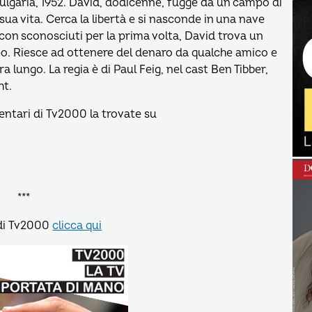
lgaria, 1952. David, dodicenne, fugge da un campo di
ua vita. Cerca la libertà e si nasconde in una nave
i con sconosciuti per la prima volta, David trova un
o. Riesce ad ottenere del denaro da qualche amico e
lungo. La regia è di Paul Feig, nel cast Ben Tibber,
ht.
ntari di Tv2000 la trovate su
***
di Tv2000
clicca qui