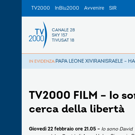
TV2000
InBlu2000
Avvenire
SIR
CANALE 28
SKY 157
TIVUSAT 18
PAPA LEONE XIV
IRAN
ISRAELE – H
IN EVIDENZA:
TV2000 FILM – Io so
cerca della libertà
Giovedì 22 febbraio ore 21.05 –
Io sono David