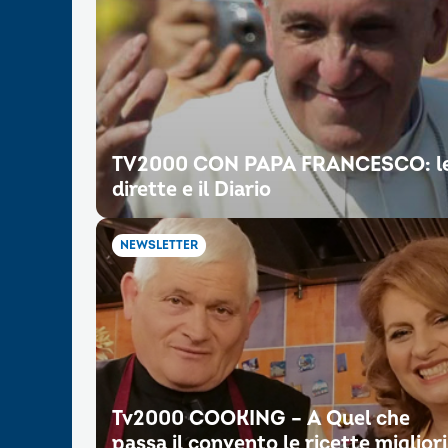
TV2000 CON PAPA FRANCESCO: l
dirette e il Diario
NEWSLETTER
Tv2000 COOKING – A Quel che
passa il convento le ricette migliori