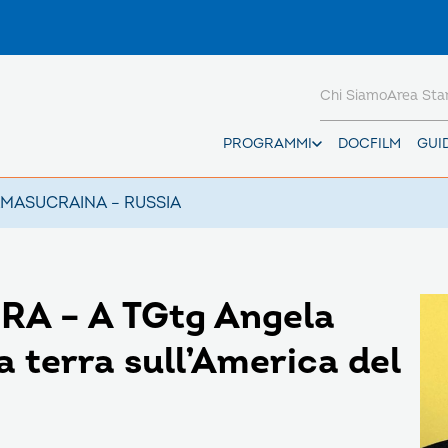
Chi Siamo
Area St
PROGRAMMI
DOCFILM
GUI
AMAS
UCRAINA – RUSSIA
RA – A TGtg Angela
a terra sull’America del