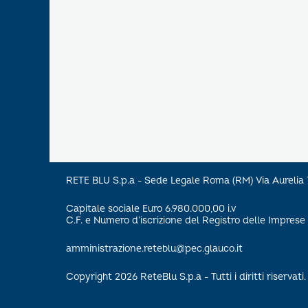
RETE BLU S.p.a - Sede Legale Roma (RM) Via Aureli
Capitale sociale Euro 6.980.000,00 i.v
C.F. e Numero d’iscrizione del Registro delle Impre
amministrazione.reteblu@pec.glauco.it
Copyright 2026 ReteBlu S.p.a - Tutti i diritti riservati.