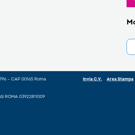
M
a 796 – CAP 00165 Roma
Invia C.V.
Area Stampa
se di ROMA 03922811009