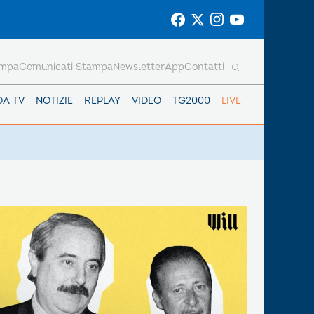
ampa
Comunicati Stampa
Newsletter
App
Contatti
DA TV
NOTIZIE
REPLAY
VIDEO
TG2000
LIVE