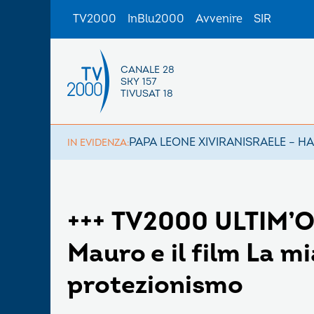
TV2000
InBlu2000
Avvenire
SIR
CANALE 28
SKY 157
TIVUSAT 18
PAPA LEONE XIV
IRAN
ISRAELE – H
IN EVIDENZA:
+++ TV2000 ULTIM’O
Mauro e il film La mi
protezionismo