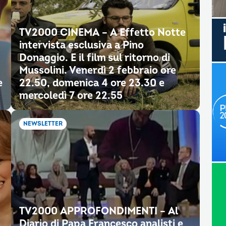
TV2000 CINEMA – A Effetto Notte
intervista esclusiva a Pino
Donaggio. E il film sul ritorno di
Mussolini. Venerdì 2 febbraio ore
e
22.50, domenica 4 ore 23.30 e
mercoledì 7 ore 22.55
NEWSLETTER
TV2000 APPROFONDIMENTI – Al
Diario di Papa Francesco analisti e