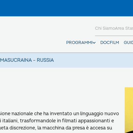
Chi Siamo
Area St
PROGRAMMI
DOCFILM
GUI
AMAS
UCRAINA – RUSSIA
sione nazionale che ha inventato un linguaggio nuovo
i italiani, trasformandole in filmati appassionanti e
nsueta discrezione, la macchina da presa è accesa su