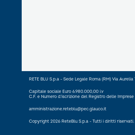
RETE BLU S.p.a - Sede Legale Roma (RM) Via Aureli
Capitale sociale Euro 6.980.000,00 i.v
C.F. e Numero d’iscrizione del Registro delle Impre
amministrazione.reteblu@pec.glauco.it
Copyright 2026 ReteBlu S.p.a - Tutti i diritti riservati.