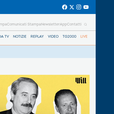
ampa
Comunicati Stampa
Newsletter
App
Contatti
DA TV
NOTIZIE
REPLAY
VIDEO
TG2000
LIVE