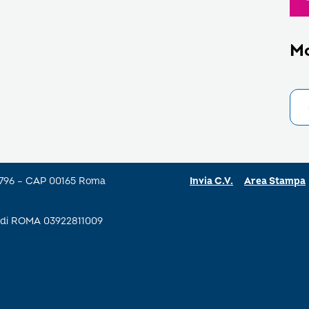
M
a 796 – CAP 00165 Roma
Invia C.V.
Area Stampa
se di ROMA 03922811009