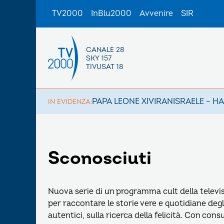
TV2000
InBlu2000
Avvenire
SIR
CANALE 28
SKY 157
TIVUSAT 18
PAPA LEONE XIV
IRAN
ISRAELE – H
IN EVIDENZA:
Sconosciuti
Nuova serie di un programma cult della televi
per raccontare le storie vere e quotidiane degl
autentici, sulla ricerca della felicità. Con co