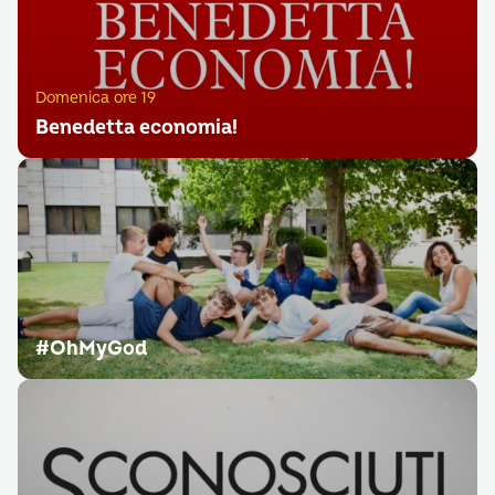
Domenica ore 19
Benedetta economia!
#OhMyGod