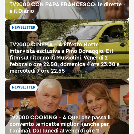
TV2000 CON PAPA FRANCESCO: le dirette
e il Diario
NEWSLETTER
TV2000 CINEMA – A Effetto Notte
intervista esclusiva a Pino Donaggio. E il
film sul ritorno di Mussolini. Venerdì 2
febbraio ore 22.50, domenica 4 ore 23.30 e
mercoledì 7 ore 22.55
NEWSLETTER
Tv2000 COOKING – A Quel che passa il
convento le ricette migliori (anche per
l’anima). Dal lunedì al venerdì ore 11