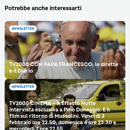
Potrebbe anche interessarti
NEWSLETTER
TV2000 CON PAPA FRANCESCO: le dirette
e il Diario
NEWSLETTER
TV2000 CINEMA – A Effetto Notte
intervista esclusiva a Pino Donaggio. E il
film sul ritorno di Mussolini. Venerdì 2
febbraio ore 22.50, domenica 4 ore 23.30 e
mercoledì 7 ore 22.55