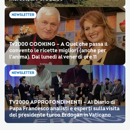
NEWSLETTER
Tv2000 COOKING – A Quel che passa il
convento le ricette migliori (anche per
l’anima). Dal lunedì al venerdì ore 11
NEWSLETTER
TV2000 APPROFONDIMENTI – Al Diario di
Papa Francesco analisti e esperti sulla visita
del presidente turco Erdogan in Vaticano