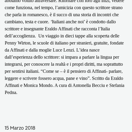
abbiamo voluto attraversare. Ritornare con loro agli inizi, vedere
come funziona, nel tempo, l’amicizia con questo scrittore strano
che parla in romanesco, è il succo di una storia di incontri che
cambiano, testa e cuore.
‘
Italiani anche noi’
è condotto dallo
scrittore e insegnante Eraldo Affinati che racconta l’Italia
dell’accoglienza.
Un viaggio in dieci tappe alla scoperta delle
Penny Wirton, le scuole di italiano per stranieri, gratuite, fondate
da Affinati e dalla moglie Luce Lenzi.
L’idea nasce
dall’esperienza dello scrittore: si impara a parlare la lingua per
integrarsi, per conoscere la realtà e i propri diritti, ma soprattutto
per sentirsi italiani. “Come se – è il pensiero di Affinati- parlare,
leggere e scrivere fossero acqua, pane e vino”.
Scritto da Eraldo
Affinati e Monica Mondo.
A cura di Antonella Becciu e Stefania
Pedna.
15 Marzo 2018