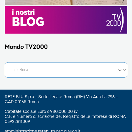
Mondo TV2000
RETE BLU S.p.a - Sede Legale Roma (RM) Via Aurelia 796 –
CAP 00165 Roma
Capitale sociale Euro 6.980.000,00 i.v
C.F. e Numero d’iscrizione del Registro delle Imprese di ROMA
03922811009
amministrazione.reteblu@pec.glauco.it