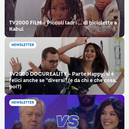
TV2000 FILM – Piccoli ladri … di biciclette a
Kabul
NEWSLETTER
TV2000 DOCUREALITY – Parte Happy: si è
felici anche se “diversi” (e da chi e che cosa,
poi?)
NEWSLETTER