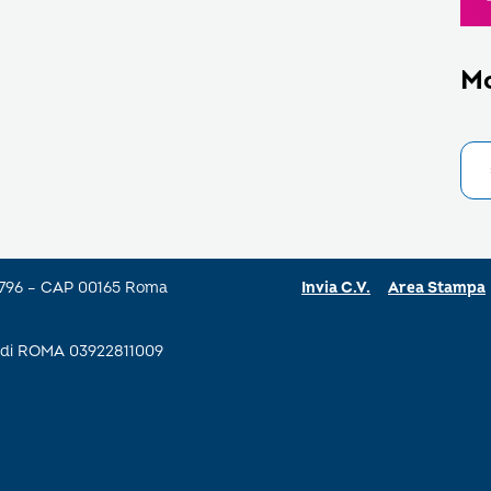
M
a 796 – CAP 00165 Roma
Invia C.V.
Area Stampa
se di ROMA 03922811009