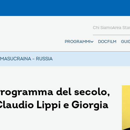
Chi Siamo
Area St
PROGRAMMI
DOCFILM
GUI
AMAS
UCRAINA – RUSSIA
rogramma del secolo,
Claudio Lippi e Giorgia