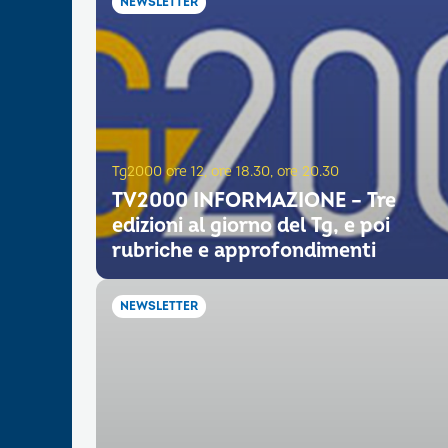
NEWSLETTER
Tg2000 ore 12, ore 18.30, ore 20.30
TV2000 INFORMAZIONE – Tre
edizioni al giorno del Tg, e poi
rubriche e approfondimenti
NEWSLETTER