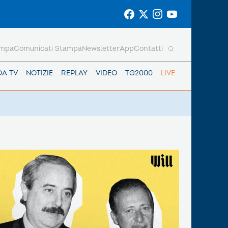
ampa
Comunicati Stampa
Newsletter
App
Contatti
DA TV
NOTIZIE
REPLAY
VIDEO
TG2000
LIVE