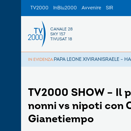
TV2000
InBlu2000
Avvenire
SIR
CANALE 28
SKY 157
TIVUSAT 18
PAPA LEONE XIV
IRAN
ISRAELE – H
IN EVIDENZA:
TV2000 SHOW – Il p
nonni vs nipoti con 
Gianetiempo