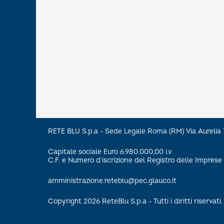
RETE BLU S.p.a - Sede Legale Roma (RM) Via Aureli
Capitale sociale Euro 6.980.000,00 i.v
C.F. e Numero d’iscrizione del Registro delle Impre
amministrazione.reteblu@pec.glauco.it
Copyright 2026 ReteBlu S.p.a - Tutti i diritti riservati.