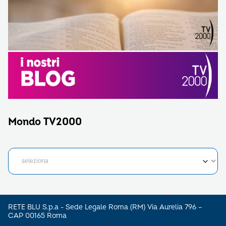
Mondo TV2000
RETE BLU S.p.a - Sede Legale Roma (RM) Via Aurelia 796 –
CAP 00165 Roma