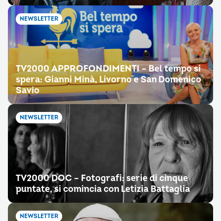
NEWSLETTER
TV2000 APPROFONDIMENTI – Bel tempo si
spera: Gianni Minà, Livorno e San Domenico
Savio
NEWSLETTER
TV2000 DOC – Fotografi: serie di cinque
puntate, si comincia con Letizia Battaglia
NEWSLETTER