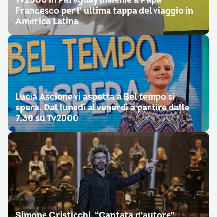
Tv2000 in Paraguay insieme a Papa
Francesco per l’ ultima tappa del viaggio in
America Latina
Lucia Ascione vi aspetta a Bel tempo si
spera. Dal lunedì al venerdì a partire dalle
7.30 su Tv2000
Simone Cristicchi, “Cantata d’autore”