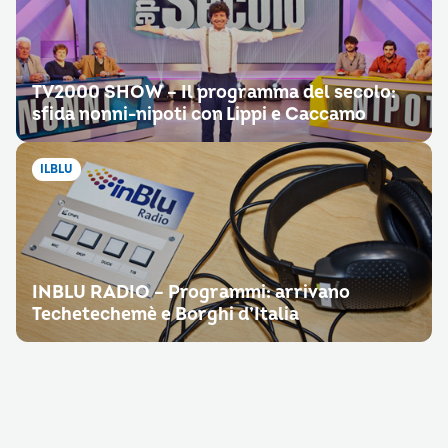
TV2000 SHOW – Il programma del secolo:
sfida nonni-nipoti con Lippi e Caccamo
ILBLU
INBLU RADIO – Programmi: arrivano
Techetechemè e Borghi d’Italia