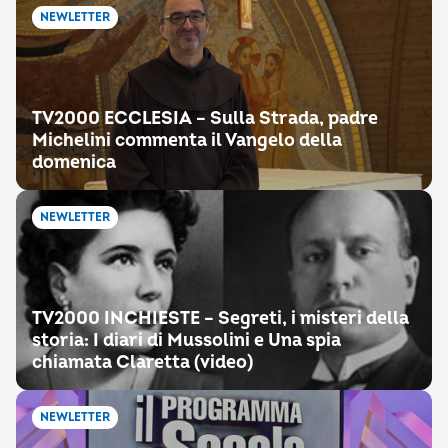
NEWLETTER
TV2000 ECCLESIA – Sulla Strada, padre
Michelini commenta il Vangelo della
domenica
NEWLETTER
TV2000 INCHIESTE – Segreti, i misteri della
storia: I diari di Mussolini e Una spia
chiamata Claretta (video)
NEWLETTER