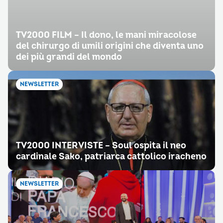
TV2000 FILM – Il dono, le mani miracolose
del chirurgo di umili origini che diventa uno
dei più grandi del mondo
NEWSLETTER
TV2000 INTERVISTE – Soul ospita il neo
cardinale Sako, patriarca cattolico iracheno
NEWSLETTER