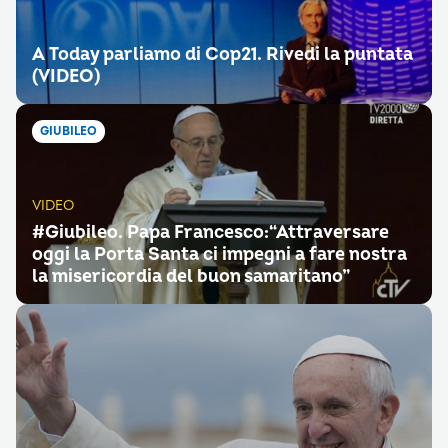
A Today parliamo di Cop21. Rivedi la puntata
(VIDEO)
GIUBILEO
VIDEO
#Giubileo. Papa Francesco:“Attraversare
oggi la Porta Santa ci impegni a fare nostra
la misericordia del buon samaritano”