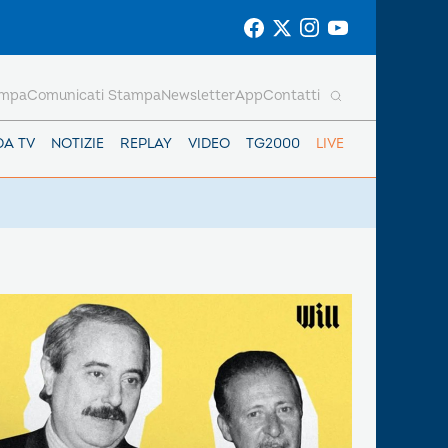
ampa
Comunicati Stampa
Newsletter
App
Contatti
DA TV
NOTIZIE
REPLAY
VIDEO
TG2000
LIVE