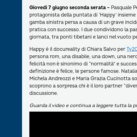
Giovedì 7 giugno seconda serata –
Pasquale Pet
protagonista della puntata di ‘Happy’ insieme 
gamba sinistra persa a causa di un grave inci
pratica con successo. I due condividono la p
giornata, tra ponti tibetani e lanci nel vuoto p
Happy è il docureality di Chiara Salvo per
Tv2
persona rom, una disabile, una down, una nerd
felicità non è sinonimo di “normalità” e succ
definizione è felice, le persone famose. Natalia
Michela Andreozzi e Maria Grazia Cucinotta sono
scoprono a sorpresa chi è il loro partner “diver
discussione.
Guarda il video e continua a leggere tutta l