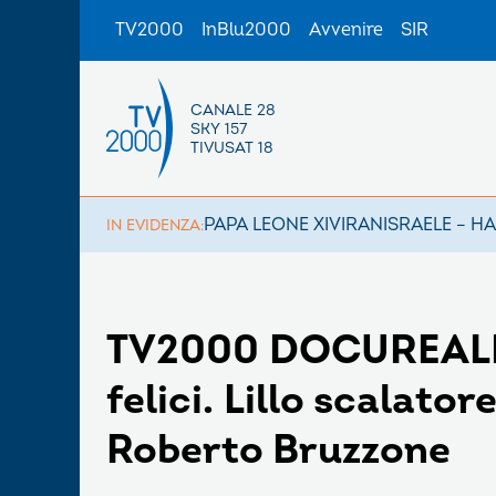
TV2000
InBlu2000
Avvenire
SIR
CANALE 28
SKY 157
TIVUSAT 18
PAPA LEONE XIV
IRAN
ISRAELE – H
IN EVIDENZA:
TV2000 DOCUREALITY
felici. Lillo scalato
Roberto Bruzzone