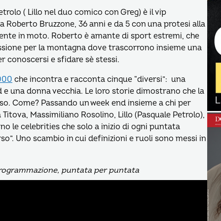
rolo ( Lillo nel duo comico con Greg) è il vip
a Roberto Bruzzone, 36 anni e da 5 con una protesi alla
dente in moto. Roberto è amante di sport estremi, che
assione per la montagna dove trascorrono insieme una
er conoscersi e sfidare sè stessi.
000
che incontra e racconta cinque “diversi”: una
 e una donna vecchia. Le loro storie dimostrano che la
esso. Come? Passando un week end insieme a chi per
 Titova, Massimiliano Rosolino, Lillo (Pasquale Petrolo),
 le celebrities che solo a inizio di ogni puntata
so”. Uno scambio in cui definizioni e ruoli sono messi in
a programmazione, puntata per puntata