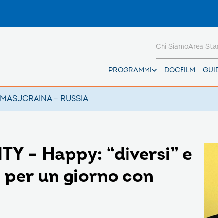
Chi Siamo
Area St
PROGRAMMI
DOCFILM
GUI
AMAS
UCRAINA – RUSSIA
 – Happy: “diversi” e
re per un giorno con