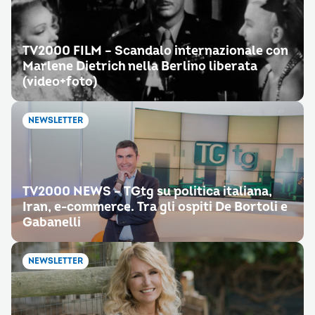
TV2000 FILM – Scandalo internazionale con
Marlene Dietrich nella Berlino liberata
(video+foto)
NEWSLETTER
TV2000 NEWS – TGtg su politica italiana,
Iran, e-commerce. Tra gli ospiti De Bortoli e
Gabanelli
NEWSLETTER