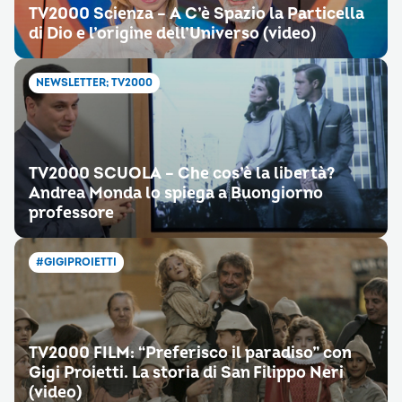
TV2000 Scienza – A C’è Spazio la Particella
di Dio e l’origine dell’Universo (video)
NEWSLETTER; TV2000
TV2000 SCUOLA – Che cos’è la libertà?
Andrea Monda lo spiega a Buongiorno
professore
#GIGIPROIETTI
TV2000 FILM: “Preferisco il paradiso” con
Gigi Proietti. La storia di San Filippo Neri
(video)