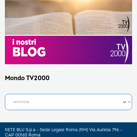
Mondo TV2000
RETE BLU S.p.a - Sede Legale Roma (RM) Via Aurelia 796 –
CAP 00165 Roma