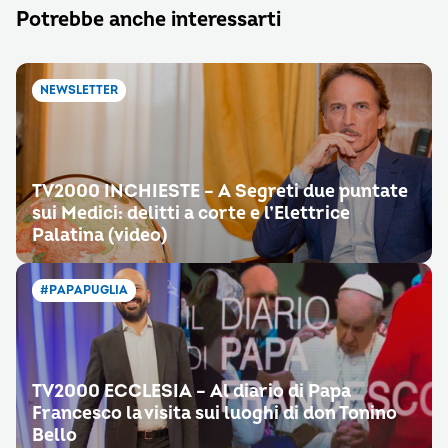
Potrebbe anche interessarti
NEWSLETTER
TV2000 INCHIESTE – A Segreti due puntate
sui Medici: delitti a corte e l’Elettrice
Palatina (video)
#PAPAPUGLIA
TV2000 ECCLESIA – Al diario di Papa
Francesco la visita sui luoghi di don Tonino
Bello