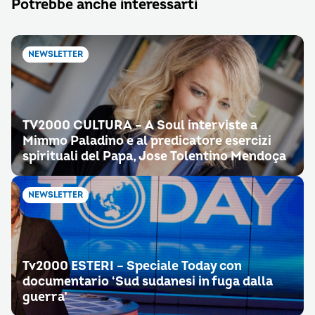
Potrebbe anche interessarti
NEWSLETTER
TV2000 CULTURA – A Soul interviste a
Mimmo Paladino e al predicatore esercizi
spirituali del Papa, Jose Tolentino Mendoça
NEWSLETTER
Tv2000 ESTERI – Speciale Today con
documentario ‘Sud sudanesi in fuga dalla
guerra’