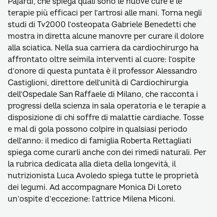
Pajardi, che spiega quali sono le nuove cure e le
terapie più efficaci per l’artrosi alle mani.
Torna negli
studi di Tv2000 l’osteopata Gabriele Benedetti che
mostra in diretta alcune manovre per curare il dolore
alla sciatica.
Nella sua carriera da cardiochirurgo ha
affrontato oltre seimila interventi al cuore: l’ospite
d’onore di questa puntata è il professor Alessandro
Castiglioni, direttore dell’unità di Cardiochirurgia
dell’Ospedale San Raffaele di Milano, che racconta i
progressi della scienza in sala operatoria e le terapie a
disposizione di chi soffre di malattie cardiache.
Tosse
e mal di gola possono colpire in qualsiasi periodo
dell’anno: il medico di famiglia Roberta Rettagliati
spiega come curarli anche con dei rimedi naturali.
Per
la rubrica dedicata alla dieta della longevità, il
nutrizionista Luca Avoledo spiega tutte le proprietà
dei legumi.
Ad accompagnare Monica Di Loreto
un’ospite d’eccezione: l’attrice Milena Miconi.