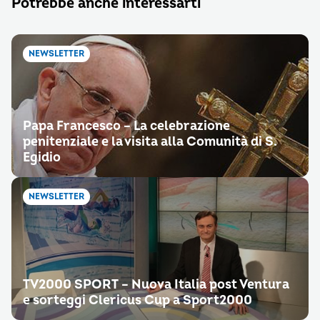
Potrebbe anche interessarti
NEWSLETTER
Papa Francesco – La celebrazione
penitenziale e la visita alla Comunità di S.
Egidio
NEWSLETTER
TV2000 SPORT – Nuova Italia post Ventura
e sorteggi Clericus Cup a Sport2000