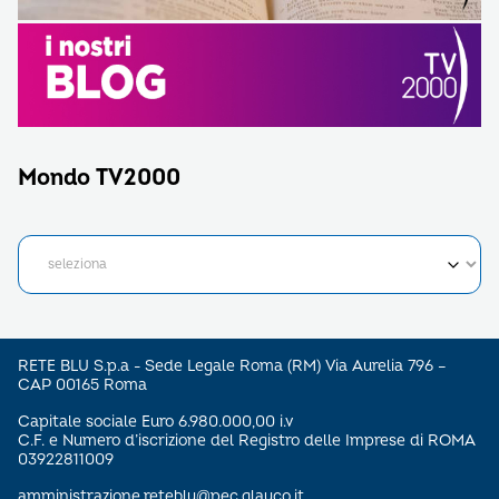
Mondo TV2000
RETE BLU S.p.a - Sede Legale Roma (RM) Via Aurelia 796 –
CAP 00165 Roma
Capitale sociale Euro 6.980.000,00 i.v
C.F. e Numero d’iscrizione del Registro delle Imprese di ROMA
03922811009
amministrazione.reteblu@pec.glauco.it