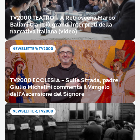
TV2000 TEATRO – A Retroscena Marco
Baliani tra i più grandi interpreti della
narrativa italiana (video)
NEWSLETTER; TV2000
TV2000 ECCLESIA – Sulla Strada, padre
Giulio Michelini commenta il Vangelo
dell’Ascensione del Signore
NEWSLETTER; TV2000